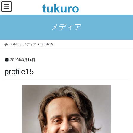
コ
ナ
ン
ビ
テ
ゲ
ン
ー
メディア
ツ
シ
へ
ョ
ス
ン
HOME
メディア
profile15
キ
に
ッ
移
プ
動
2019年3月14日
profile15