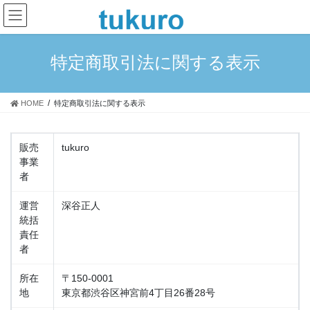
コ
ナ
ン
ビ
テ
ゲ
ン
ー
特定商取引法に関する表示
ツ
シ
へ
ョ
ス
ン
HOME
特定商取引法に関する表示
キ
に
ッ
移
プ
動
販売
tukuro
事業
者
運営
深谷正人
統括
責任
者
所在
〒150-0001
地
東京都渋谷区神宮前4丁目26番28号