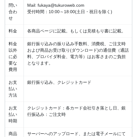
問い
Mail: fukaya@tukuroweb.com
合わ
受付時間：10:00～18:00(土日・祝日を除く)
せ
料金
各商品ページに記載。もしくは見積もり書に記載。
料金
銀行振り込みの振り込み手数料、消費税、ご注文時
以外
および商品お受け取り(ダウンロード)の通信費（通話
に必
料、プロバイダ料金、電力等）はお客さまのご負担
要な
となります。
費用
お支
銀行振り込み、クレジットカード
払い
方法
お支
クレジットカード：各カード会社引き落とし日、銀
払い
行振込み：ご注文時
時期
商品
サーバーへのアップロード、または電子メールにて