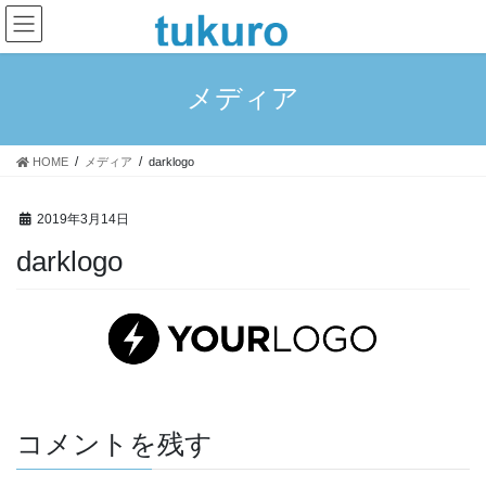
コ
ナ
ン
ビ
テ
ゲ
ン
ー
メディア
ツ
シ
へ
ョ
ス
ン
HOME
メディア
darklogo
キ
に
ッ
移
プ
動
2019年3月14日
darklogo
コメントを残す