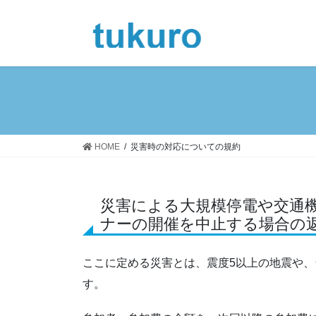
コ
ナ
ン
ビ
テ
ゲ
ン
ー
ツ
シ
へ
ョ
ス
ン
キ
に
ッ
移
HOME
災害時の対応についての規約
プ
動
災害による大規模停電や交通
ナーの開催を中止する場合の
ここに定める災害とは、震度5以上の地震や
す。