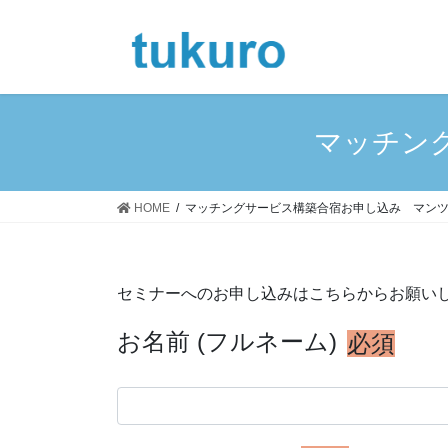
コ
ナ
ン
ビ
テ
ゲ
ン
ー
ツ
シ
へ
ョ
マッチン
ス
ン
キ
に
ッ
移
HOME
マッチングサービス構築合宿お申し込み マン
プ
動
セミナーへのお申し込みはこちらからお願い
お名前 (フルネーム)
必須